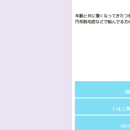
年齢と共に薄くなってきたつ
円形脱毛症などで悩んでる方e
(前
(つむじ周
(分け