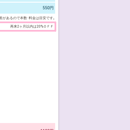
550円
差があるので本数･料金は目安です｡
再来2ヶ月以内は20%ＯＦＦ