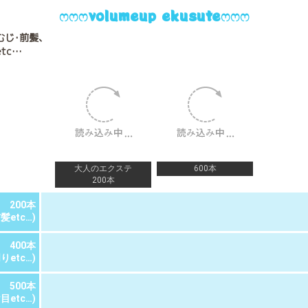
ෆෆෆvolumeup ekusuteෆෆෆ
むじ･前髪、
tc…
大人のエクステ
600本
200本
200本
髪etc…)
400本
りetc…)
500本
目etc…)