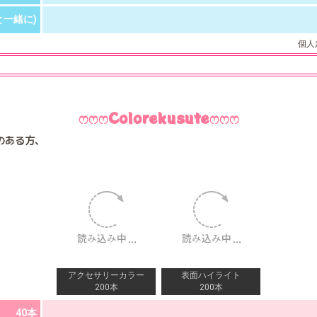
と一緒に)
個人
ෆෆෆColorekusuteෆෆෆ
のある方、
アクセサリーカラー
表面ハイライト
200本
200本
40本